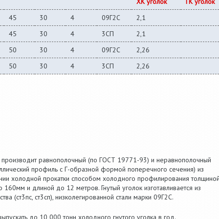
ХК уголок
ГК уголок
45
30
4
09Г2С
2,1
45
30
4
3СП
2,1
50
30
4
09Г2С
2,26
50
30
4
3СП
2,26
 производит равнополочный (по ГОСТ 19771-93) и неравнополочный
аллический профиль с Г-образной формой поперечного сечения) из
инии холодной прокатки способом холодного профилирования толщино
 160мм и длиной до 12 метров. Гнутый уголок изготавливается из
ва (ст3пс, ст3сп), низколегированной стали марки 09Г2С.
пускать до 10 000 тонн холодного гнутого уголка в год.