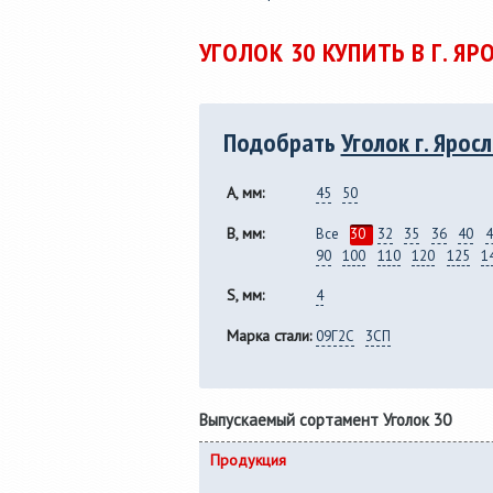
Услуги по продольной
36мм до
резке рулонной стали
полки от 
УГОЛОК 30 КУПИТЬ В Г. Я
толщиной от 0,25 до 8,0 мм,
сп 5, 09Г
из металла заказчика.
горячека
Подобрать
Уголок г. Ярос
A, мм:
45
50
B, мм:
Все
30
32
35
36
40
4
90
100
110
120
125
1
S, мм:
4
Марка стали:
09Г2С
3СП
Выпускаемый сортамент Уголок 30
Продукция