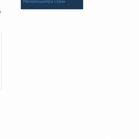
Металлоцентра Стами
о