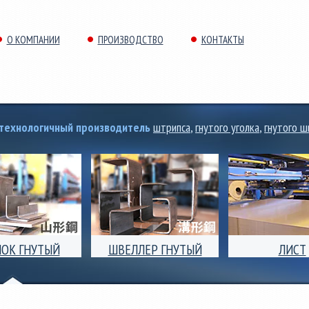
О КОМПАНИИ
ПРОИЗВОДСТВО
КОНТАКТЫ
отехнологичный производитель
штрипса
,
гнутого уголка
,
гнутого ш
ЛОК ГНУТЫЙ
ШВЕЛЛЕР ГНУТЫЙ
ЛИСТ
ок гнутый
Швеллер гнутый
Поперечная резка
полочный и
равнополочный и
листового ст
полочный (угол)
неравнополочный.
проката толщиной
 ширины полки от
Размеры ширины полки от
до 8,0мм, ши