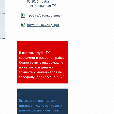
03 2026: Труба
электросварная ТУ
Труба э/с тонкостенная
Лист ПВЛ некондиция
В наличии труба ТУ
сортамент в разделе прайсы,
более точную информацию
по наличию и ценам у
точняйте у менеджеров по
телефону (343) 359 - 39 - 25
й
Высокая точность резки
штрипса – одно из главных
преимущества линий резки