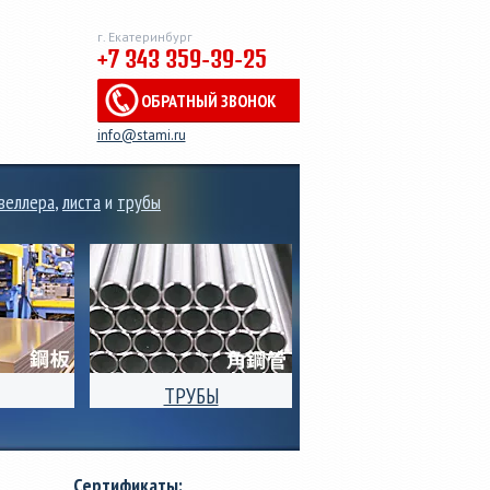
г. Екатеринбург
+7 343 359-39-25
ОБРАТНЫЙ ЗВОНОК
info@stami.ru
веллера
,
листа
и
трубы
ТРУБЫ
 рулонов,
Производство
ального
электросварных стальных
 от 0,3мм
труб квадратного,
Сертификаты:
риной от
прямоугольного и круглого