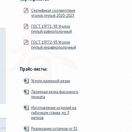
м, длиной
сечения. 46 размеров от ДУ
Сертификат соответствия
100мм>, в
15 до 219х9, от 20х20х1 до
уголок гнутый 2020-2023
змер для
160х160х9.
ГОСТ 19771-93 Уголок
гнутый равнополочный
ГОСТ 19772-93 Уголок
гнутый неравнополочный
Прайс-листы:
Услуги лазерной резки
Лазерная резка фасонного
проката
Изготовление изделий на
гибочном станке до 3
метров
Реализация остатков от 31