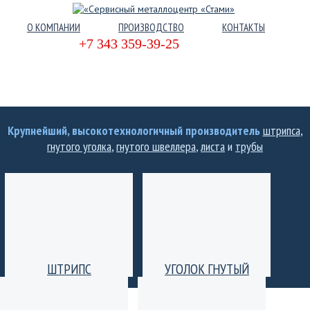
О КОМПАНИИ
ПРОИЗВОДСТВО
КОНТАКТЫ
+7 343 359-39-25
Крупнейший, высокотехнологичный производитель
штрипса
,
гнутого уголка
,
гнутого швеллера
,
листа
и
трубы
ШТРИПС
УГОЛОК ГНУТЫЙ
Производство штрипс
Уголок гнутый
(лента) толщиной от 0,25
равнополочный и