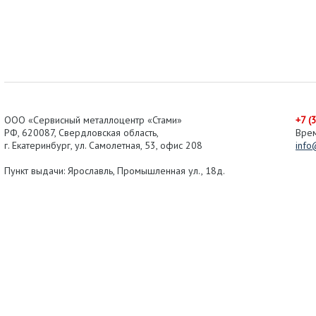
ООО «Сервисный металлоцентр «Стами»
+7 (
РФ,
620087
,
Свердловская область
,
Вре
г.
Екатеринбург
, ул.
Самолетная, 53
,
офис 208
info
Пункт выдачи: Ярославль, Промышленная ул., 18д.