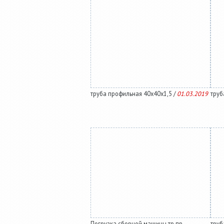
труба профильная 40х40х1,5 /
01.03.2019
труб
Погрузка сборной машины тр пр
труб