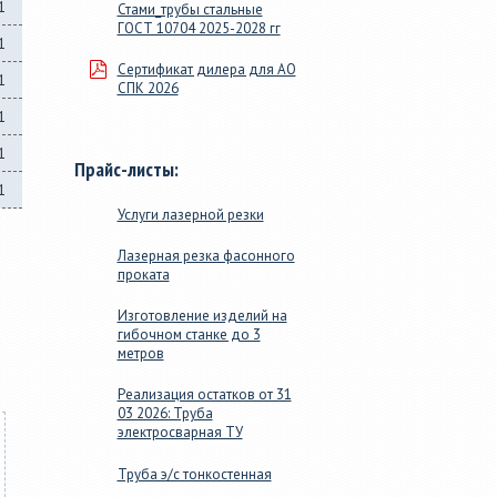
1
Стами_трубы стальные
ГОСТ 10704 2025-2028 гг
1
Сертификат дилера для АО
1
СПК 2026
1
1
Прайс-листы:
1
Услуги лазерной резки
Лазерная резка фасонного
проката
Изготовление изделий на
гибочном станке до 3
метров
Реализация остатков от 31
03 2026: Труба
электросварная ТУ
Труба э/с тонкостенная