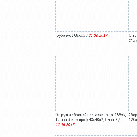
труба э/с 108х3,5 /
21.06.2017
Отгр
ст 3 
Отгрузка сброной поставки тр э/с 159х5,
Сбор
12 м ст 3 и тр проф 40х40х2, 6 м ст 3 /
120х
22.06.2017