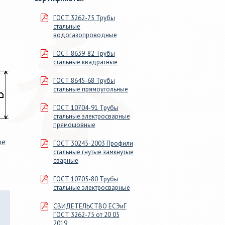
м, длиной
сечения. 46 размеров от ДУ
ГОСТ 3262-75 Трубы
100мм>, в
15 до 219х9, от 20х20х1 до
стальные
змер для
160х160х9.
водогазопроводные
ГОСТ 8639-82 Трубы
стальные квадратные
ГОСТ 8645-68 Трубы
стальные прямоугольные
ГОСТ 10704-91 Трубы
стальные электросварные
прямошовные
ые
ГОСТ 30245-2003 Профили
стальные гнутые замкнутые
сварные
ГОСТ 10705-80 Трубы
стальные электросварные
СВИДЕТЕЛЬСТВО ЕСЭиГ
ГОСТ 3262-75 от 20 05
2019