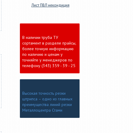
Лист ПВЛ некондиция
В наличии труба ТУ
сортамент в разделе прайсы,
более точную информацию
по наличию и ценам у
точняйте у менеджеров по
телефону (343) 359 - 39 - 25
Высокая точность резки
штрипса – одно из главных
преимущества линий резки
Металлоцентра Стами